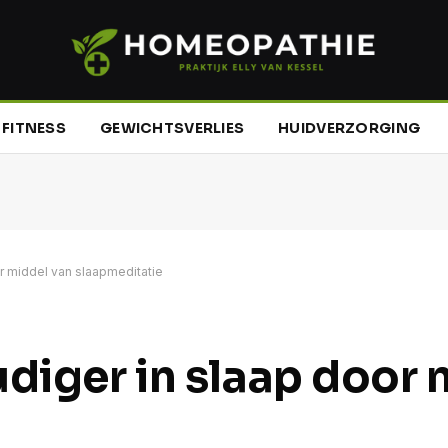
FITNESS
GEWICHTSVERLIES
HUIDVERZORGING
or middel van slaapmeditatie
udiger in slaap door 