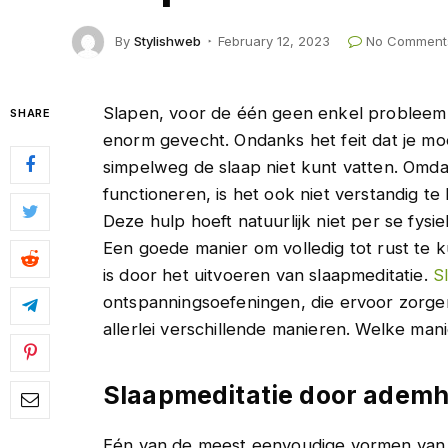
By
Stylishweb
February 12, 2023
No Comment
Slapen, voor de één geen enkel probleem
SHARE
enorm gevecht. Ondanks het feit dat je m
simpelweg de slaap niet kunt vatten. Omda
functioneren, is het ook niet verstandig t
Deze hulp hoeft natuurlijk niet per se fysi
Een goede manier om volledig tot rust te
is door het uitvoeren van slaapmeditatie.
S
ontspanningsoefeningen, die ervoor zorgen 
allerlei verschillende manieren. Welke manier
Slaapmeditatie door ademh
Eén van de meest eenvoudige vormen van s