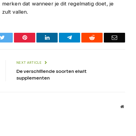
lt merken dat wanneer je dit regelmatig doet, je
 zult vallen.
k
Twitter
Pinterest
LinkedIn
Telegram
Reddit
Email
NEXT ARTICLE
De verschillende soorten eiwit
supplementen
Websit