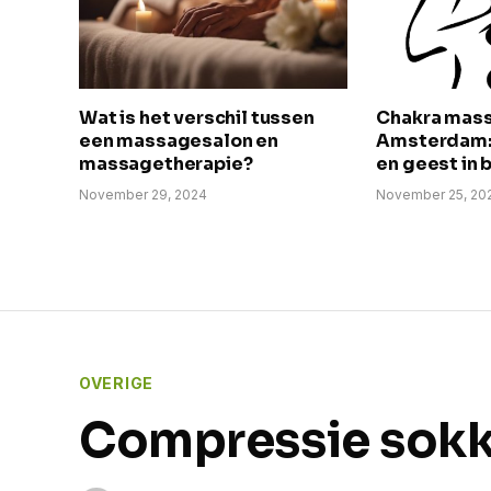
Wat is het verschil tussen
Chakra mass
een massagesalon en
Amsterdam: 
massagetherapie?
en geest in 
November 29, 2024
November 25, 20
OVERIGE
Compressie sokk