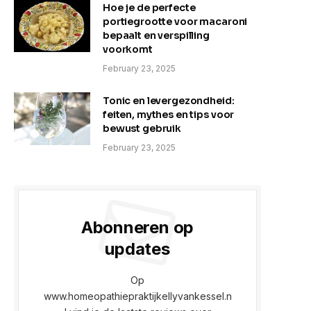
Hoe je de perfecte
portiegrootte voor macaroni
bepaalt en verspilling
voorkomt
February 23, 2025
Tonic en levergezondheid:
feiten, mythes en tips voor
bewust gebruik
February 23, 2025
Abonneren op
updates
Op
www.homeopathiepraktijkellyvankessel.n