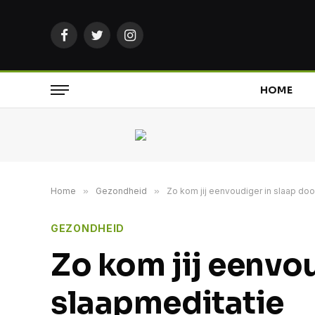
Facebook
Twitter
Instagram
HOME
Home
»
Gezondheid
»
Zo kom jij eenvoudiger in slaap do
GEZONDHEID
Zo kom jij eenvo
slaapmeditatie