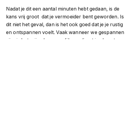
Nadat je dit een aantal minuten hebt gedaan, is de
kans vrij groot dat je vermoeider bent geworden. Is
dit niet het geval, dan is het ook goed dat je je rustig
en ontspannen voelt. Vaak wanneer we gespannen
zijn, is het vrijwel onmogelijk om direct in slaap te
vallen. Dit is daarom dan ook een goede eerste
tussenstap.
Slaapmeditatie door middel van
muziek
Vind je het lastig om je ademhaling zelf te reguleren?
Dan biedt muziek uitkomst. Tijdens het luisteren naar
deze speciaal ontwikkelde muziek, word je
gedurende een bepaalde periode meegenomen in
een oase van rust. Je hoort tussen de muziek door