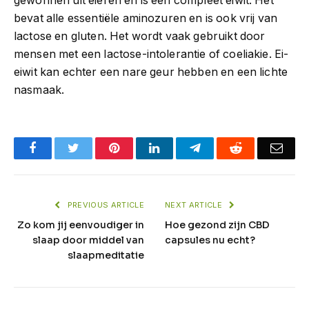
gewonnen uit eieren en is een compleet eiwit. Het
bevat alle essentiële aminozuren en is ook vrij van
lactose en gluten. Het wordt vaak gebruikt door
mensen met een lactose-intolerantie of coeliakie. Ei-
eiwit kan echter een nare geur hebben en een lichte
nasmaak.
Facebook
Twitter
Pinterest
LinkedIn
Telegram
Reddit
Emai
PREVIOUS ARTICLE
NEXT ARTICLE
Zo kom jij eenvoudiger in
Hoe gezond zijn CBD
slaap door middel van
capsules nu echt?
slaapmeditatie