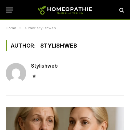
Home
»
Author: Stylishweb
AUTHOR:
STYLISHWEB
Stylishweb
Website