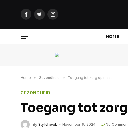
Facebook
Twitter
Instagram
HOME
Home
»
Gezondheid
»
Toegang tot zorg op maat
GEZONDHEID
Toegang tot zorg
By
Stylishweb
November 6, 2024
No Commen