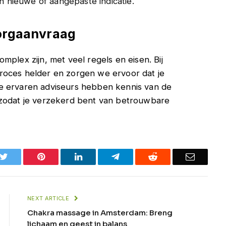
n nieuwe of aangepaste indicatie.
zorgaanvraag
mplex zijn, met veel regels en eisen. Bij
roces helder en zorgen we ervoor dat je
e ervaren adviseurs hebben kennis van de
 zodat je verzekerd bent van betrouwbare
k
Twitter
Pinterest
LinkedIn
Telegram
Reddit
Email
NEXT ARTICLE
Chakra massage in Amsterdam: Breng
lichaam en geest in balans