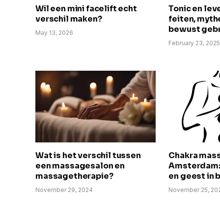
Wil een mini facelift echt
Tonic en le
verschil maken?
feiten, myth
bewust gebr
May 13, 2026
February 23, 202
Wat is het verschil tussen
Chakra mass
een massagesalon en
Amsterdam: 
massagetherapie?
en geest in 
November 29, 2024
November 25, 20