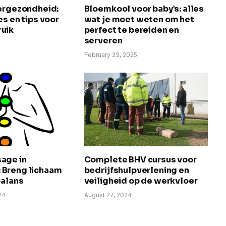
vergezondheid:
Bloemkool voor baby’s: alles
es en tips voor
wat je moet weten om het
uik
perfect te bereiden en
serveren
5
February 23, 2025
age in
Complete BHV cursus voor
Breng lichaam
bedrijfshulpverlening en
balans
veiligheid op de werkvloer
24
August 27, 2024