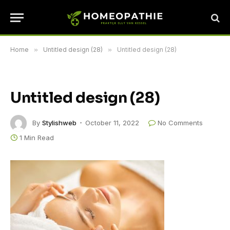
Home
»
Untitled design (28)
»
Untitled design (28)
Untitled design (28)
By
Stylishweb
October 11, 2022
No Comments
1 Min Read