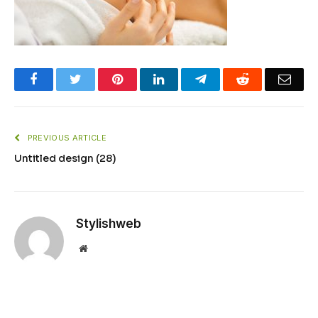
Facebook
Twitter
Pinterest
LinkedIn
Telegram
Reddit
Emai
PREVIOUS ARTICLE
Untitled design (28)
Stylishweb
Website