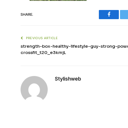
Faceboo
SHARE.
PREVIOUS ARTICLE
strength-box-healthy-lifestyle-guy-strong-powd
crossfit_t20_e3kmjL
Stylishweb