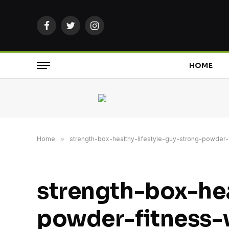
Facebook
Twitter
Instagram
HOME
Home
»
strength-box-healthy-lifestyle-guy-strong-powder-f
strength-box-hea
powder-fitness-