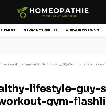
FITNESS
GEWICHTSVERLIES
HUIDVERZORGING
itness-workout-gym-flashlight-fit-crossfit_t20_e3kmjL
»
strength-box-healthy-
lthy-lifestyle-guy-
workout-gym-flashlig