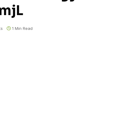
kmjL
ts
1 Min Read