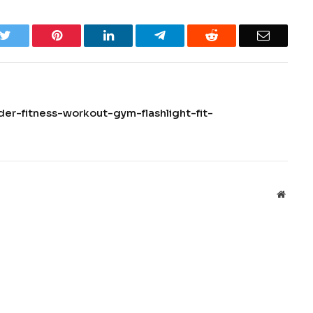
k
Twitter
Pinterest
LinkedIn
Telegram
Reddit
Email
er-fitness-workout-gym-flashlight-fit-
Websit