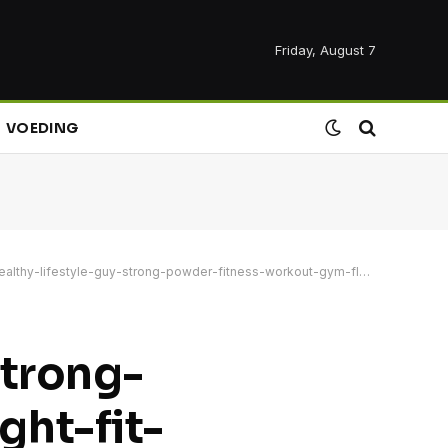
Friday, August 7
VOEDING
lifestyle-guy-strong-powder-fitness-workout-gym-flashlight-fit-crossfit_t20_e3kmjL
strong-
ht-fit-