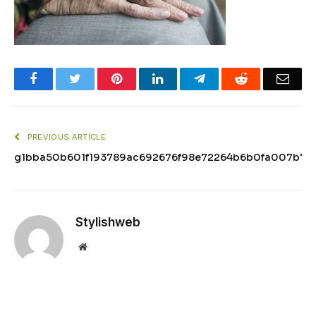
Facebook
Twitter
Pinterest
LinkedIn
Telegram
Reddit
Emai
PREVIOUS ARTICLE
g1bba50b601f193789ac692676f98e72264b6b0fa007b75
Stylishweb
Website