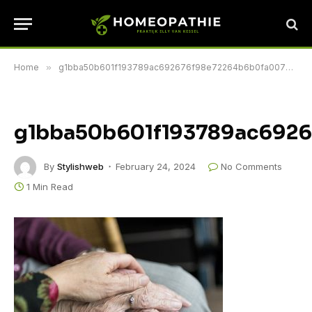
Home
»
g1bba50b601f193789ac692676f98e72264b6b0fa007b757de9104a613d2e175f69d5c541c082f990b287ae88329f72bddd988a2800e1e259cf4d1d09f7f59a49_640
g1bba50b601f193789ac692
By
Stylishweb
February 24, 2024
No Comments
1 Min Read