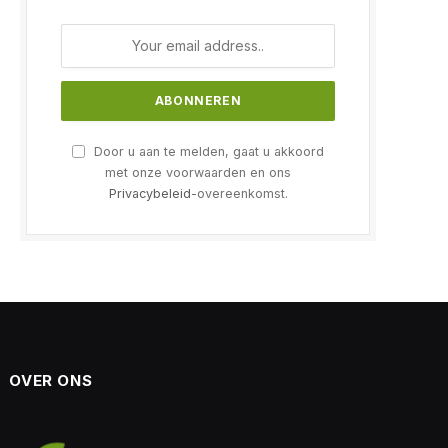
Door u aan te melden, gaat u akkoord
met onze voorwaarden en ons
Privacybeleid
-overeenkomst.
OVER ONS