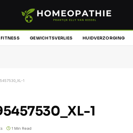
FITNESS
GEWICHTSVERLIES
HUIDVERZORGING
95457530_XL-1
95457530_XL-1
ts
1 Min Read