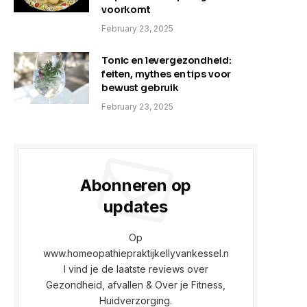
voorkomt
February 23, 2025
Tonic en levergezondheid:
feiten, mythes en tips voor
bewust gebruik
February 23, 2025
Abonneren op
updates
Op
www.homeopathiepraktijkellyvankessel.n
l vind je de laatste reviews over
Gezondheid, afvallen & Over je Fitness,
Huidverzorging.