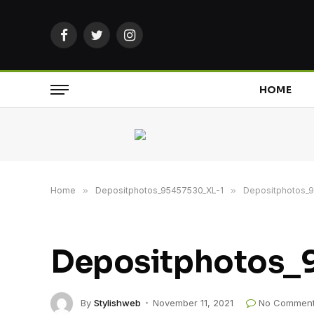
Facebook
Twitter
Instagram
HOME
Home
»
Depositphotos_95457530_XL-1
»
Depositphotos_
Depositphotos_
By
Stylishweb
November 11, 2021
No Commen